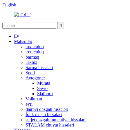
English
Ev
Məhsullar
toxuculuq
toxuculuq
barmaq
Tikmə
Sarma hissələri
Şenil
Avtokoner
Murata
Savio
Şlafhorst
Volkman
əyri
dairəvi dəzgah hissələri
İplik maşın hissələri
su jet dəzgahının ehtiyat hissələri
STALAM ehtiyat hissələri