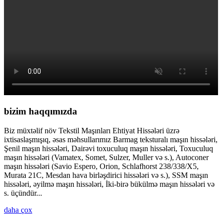
bizim haqqımızda
Biz müxtəlif növ Tekstil Maşınları Ehtiyat Hissələri üzrə
ixtisaslaşmışıq, əsas məhsullarımız Barmag teksturalı maşın hissələri,
Şenil maşın hissələri, Dairəvi toxuculuq maşın hissələri, Toxuculuq
maşın hissələri (Vamatex, Somet, Sulzer, Muller və s.), Autoconer
maşın hissələri (Savio Espero, Orion, Schlafhorst 238/338/X5,
Murata 21C, Mesdan hava birləşdirici hissələri və s.), SSM maşın
hissələri, əyilmə maşın hissələri, İki-birə bükülmə maşın hissələri və
s. üçündür...
daha çox