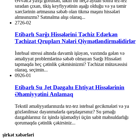
Əvvəlcə yaxşı görünən, lakin bir neçə aydan sonra tez-tez
sıradan çıxan, tikiş keyfiyyətinin aşağı olduğu və ya təmir
xərclərinin artmasına səbəb olan tikmə maşını hissələri
almısınızmı? Satınalma alışı olaraq...
27
26-02
Etibarlı Sarğı Hissələrini Təchiz Edərkən
Təchizat Qrupları Nələri Qiymətləndirməlidirlər
İstehsal stressi altında davamlı işləyən, vaxtında gələn və
əməliyyat problemlərinə səbəb olmayan Sarğı Hissələri
tapmaqda heç çətinlik çəkmisinizmi? Təchizat mütəxəssisi
olaraq, seçimin...
09
26-01
Etibarlı Su Jet Dəzgahı Ehtiyat Hissələrinin
Əhəmiyyətini Anlamaq
Tekstil əməliyyatlarınızda tez-tez istehsal gecikmələri və ya
gözlənilməz dayanmalarla qarşılaşırsınız? Su şırnağı
dəzgahlarınız öz işində işləmədiyi üçün sabit məhsuldarlığı
qorumaqda çətinlik çəkirsiniz...
şirkət xəbərləri