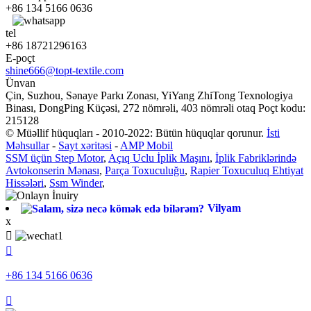
+86 134 5166 0636
tel
+86 18721296163
E-poçt
shine666@topt-textile.com
Ünvan
Çin, Suzhou, Sənaye Parkı Zonası, YiYang ZhiTong Texnologiya
Binası, DongPing Küçəsi, 272 nömrəli, 403 nömrəli otaq Poçt kodu:
215128
© Müəllif hüquqları - 2010-2022: Bütün hüquqlar qorunur.
İsti
Məhsullar
-
Sayt xəritəsi
-
AMP Mobil
SSM üçün Step Motor
,
Açıq Uclu İplik Maşını
,
İplik Fabriklərində
Avtokonserin Mənası
,
Parça Toxuculuğu
,
Rapier Toxuculuq Ehtiyat
Hissələri
,
Ssm Winder
,
Vilyam
x


+86 134 5166 0636
