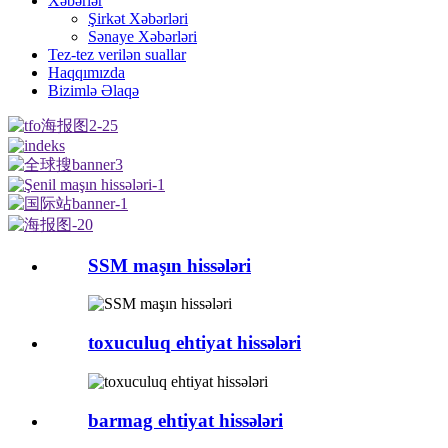
Xəbərlər
Şirkət Xəbərləri
Sənaye Xəbərləri
Tez-tez verilən suallar
Haqqımızda
Bizimlə Əlaqə
SSM maşın hissələri
toxuculuq ehtiyat hissələri
barmag ehtiyat hissələri