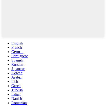
English
French
German
Portuguese
Spanish
Russian
Japanese
Korean
Arabic
Irish
Greek
Turkish
Italian
Danish
Romanian