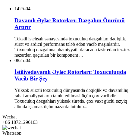
14
25-04
Davamlı Əyləc Rotorları: Dəzgahın Ömrünü
Artırır
Tekstil istehsalı sənayesində toxuculuq dəzgahları dəqiqlik,
sürət və ardıcıl performans tələb edən vacib maşınlardır.
Toxuculuq dəzgahına əhəmiyyətli dərəcədə təsir edən tez-tez
nəzərdən qaçırılan bir komponent ...
08
25-04
İstiliyədavamlı Əyləc Rotorları: Toxuculuqda
Vacib Bir Şey
Yüksək sürətli toxuculuq dünyasında dəqiqlik və davamlılıq
rahat əməliyyatların təmin edilməsi üçün çox vacibdir.
Toxuculuq dəzgahları yüksək sürətlə, çox vaxt güclü təzyiq
altında işləmək üçün nəzərdə tutulub...
Wechat
+86 18721296163
Whatsapp