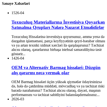
Sənaye Xəbərləri
15
26-04
Toxuculuq Materiallarına İnvestisiya Qoyarkən
Satınalma Qrupları Nələrə Nəzarət Etməlidirlər
Toxuculuq Hissələrinə investisiya qoyursunuz, amma yenə də
dəzgahın işləməməsi, parça keyfiyyətinin qeyri-bərabər olması
və ya artan texniki xidmət xərcləri ilə qarşılaşırsınız? Təchizat
alıcısı olaraq, qərarlarınız birbaşa istehsal səmərəliliyinə təsir
göstərir...
14
26-04
OEM və Alternativ Barmag hissələri: Düzgün
alış qərarını necə vermək olar
OEM Barmag hissələri üçün yüksək qiymətlər ödəyirsinizsə
də, hələ də çatdırılma müddəti, mövcudluq və ya təchizat riski
barədə narahatsınız? Təchizat alıcısı olaraq, dəyəri, maşının
performansını və təchizat sabitliyini balanslaşdırmalısınız...
20
26-03