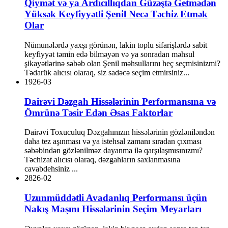
Qiymət və ya Ardıcıllıqdan Güzəştə Getmədən
Yüksək Keyfiyyətli Şenil Necə Təchiz Etmək
Olar
Nümunələrdə yaxşı görünən, lakin toplu sifarişlərdə sabit
keyfiyyət təmin edə bilməyən və ya sonradan məhsul
şikayətlərinə səbəb olan Şenil məhsullarını heç seçmisinizmi?
Tədarük alıcısı olaraq, siz sadəcə seçim etmirsiniz...
19
26-03
Dairəvi Dəzgah Hissələrinin Performansına və
Ömrünə Təsir Edən Əsas Faktorlar
Dairəvi Toxuculuq Dəzgahınızın hissələrinin gözləniləndən
daha tez aşınması və ya istehsal zamanı sıradan çıxması
səbəbindən gözlənilməz dayanma ilə qarşılaşmısınızmı?
Təchizat alıcısı olaraq, dəzgahların saxlanmasına
cavabdehsiniz ...
28
26-02
Uzunmüddətli Avadanlıq Performansı üçün
Nakış Maşını Hissələrinin Seçim Meyarları