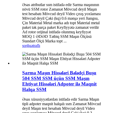
Əsas atributlar ssm istifadə edir Sarma maşınının
növü SSM rotor Zəmanət Mövcud deyil Maşın
test hesabatı Mövcud deyil Video çıxış yoxlaması
Mövcud deyil Çəki (kq) 0.6 mənşə yeri Jiangsu,
Çin Material Metal marka adı topt Material metal
paket tək parça paket Keyfiyyətə zəmanət verilir
Ad rotor orijinal istifadə olunmuş keyfiyyət
MOQ 1 ƏDƏD Tətbiq SSM Maşın Ölçüsü
Standart Ölçü Marka topt ...
sorğu
ətraflı
Sarma Maşın Hissələri Bələdçi Buşu
504 SSM SSM üçün SSM Maşın
Ehtiyat Hissələri Adpoter ilə Maqnit
Halqa SSM
Əsas xüsusiyyətlərdən istifadə edir Sarma Maşın
tipli adpoter maqnit halqalı ssm Zəmanət Mövcud
deyil Maşın test hesabatı Mövcud deyil Video
çıxış yoxlaması Mövcud deyil Çəki (kq) 0.3