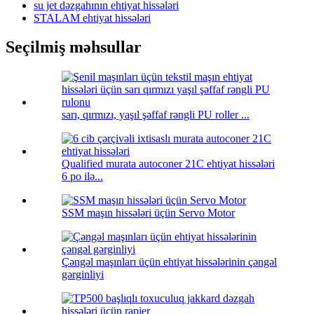
su jet dəzgahının ehtiyat hissələri
STALAM ehtiyat hissələri
Seçilmiş məhsullar
sarı, qırmızı, yaşıl şəffaf rəngli PU roller ...
Qualified murata autoconer 21C ehtiyat hissələri
6 po ilə...
SSM maşın hissələri üçün Servo Motor
Çəngəl maşınları üçün ehtiyat hissələrinin çəngəl
gərginliyi