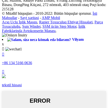
Çin, Suzhou, Sənaye Parkı Zonası, YiYang ZhiTong Texnologiya
Binası, DongPing Küçəsi, 272 nömrəli, 403 nömrəli otaq Poçt kodu:
215128
© Müəllif hüquqları - 2010-2022: Bütün hüquqlar qorunur.
İsti
Məhsullar
-
Sayt xəritəsi
-
AMP Mobil
Açıq Uclu İplik Maşını
,
Rapier Toxuculuq Ehtiyat Hissələri
,
Parça
Toxuculuğu
,
Ssm Winder
,
SSM üçün Step Motor
,
İplik
Fabriklərində Avtokonserin Mənası
,
Vilyam
x


+86 134 5166 0636

tekstil hissəsi