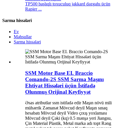
TP500 başlıqlı toxuculuq jakkard dəzgahı üçün
Rapier ...
Sarma hissələri
Ev
Məhsullar
Sarma hissələri
SSM Motor Base EI. Braccio
Comando-2S SSM Sarma Maşını
Ehtiyat Hissələri üçün İstifadə
Olunmuş Orijinal Keyfiyyət
Əsas atributlar ssm istifadə edir Maşın növü mili
mühərrik Zəmanət Mövcud deyil Maşın sınaq
hesabatı Mövcud deyil Video çıxış yoxlaması
Mövcud deyil Çəki (kq) 0.5 mənşə yeri Jiangsu,
Çin Material Plastik, Metal marka adı topt Rəng