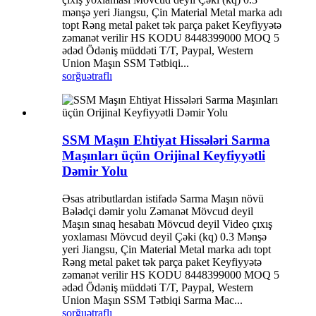
mənşə yeri Jiangsu, Çin Material Metal marka adı
topt Rəng metal paket tək parça paket Keyfiyyətə
zəmanət verilir HS KODU 8448399000 MOQ 5
ədəd Ödəniş müddəti T/T, Paypal, Western
Union Maşın SSM Tətbiqi...
sorğu
ətraflı
SSM Maşın Ehtiyat Hissələri Sarma
Maşınları üçün Orijinal Keyfiyyətli
Dəmir Yolu
Əsas atributlardan istifadə Sarma Maşın növü
Bələdçi dəmir yolu Zəmanət Mövcud deyil
Maşın sınaq hesabatı Mövcud deyil Video çıxış
yoxlaması Mövcud deyil Çəki (kq) 0.3 Mənşə
yeri Jiangsu, Çin Material Metal marka adı topt
Rəng metal paket tək parça paket Keyfiyyətə
zəmanət verilir HS KODU 8448399000 MOQ 5
ədəd Ödəniş müddəti T/T, Paypal, Western
Union Maşın SSM Tətbiqi Sarma Mac...
sorğu
ətraflı