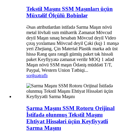
Tekstil Maşını SSM Maşınları üçün
Müxtəlif Ölçülü Bobinlər
Əsas atributlardan istifadə Sarma Maşın növü
metal lövhəli ssm mühərrik Zəmanət Mövcud
deyil Maşın sınaq hesabatı Mövcud deyil Video
çıxış yoxlaması Mövcud deyil Çəki (kq) 1 mənşə
yeri Zhejiang, Çin Material Plastik marka adı üst
hissə Rəng qara rəngli gümüş paket tək hissəli
paket Keyfiyyətə zəmanət verilir MOQ 1 ədəd
Maşın növü SSM maşın Ödəniş müddəti T/T,
Paypal, Western Union Tətbiqi...
sorğu
ətraflı
Sarma Maşını SSM Rotoru Orijinal
İstifadə olunmuş Tekstil Maşını
Ehtiyat Hissələri üçün Keyfiyyətli
Sarma Maşını