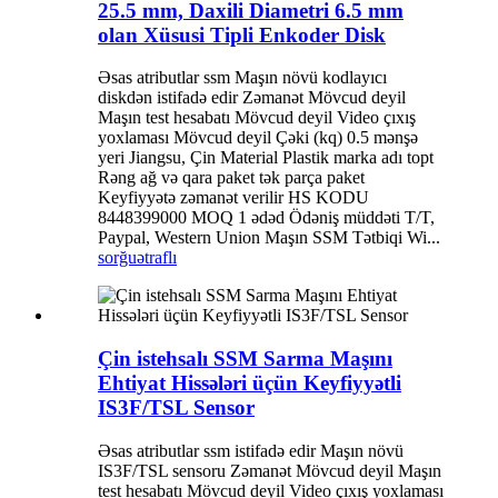
25.5 mm, Daxili Diametri 6.5 mm
olan Xüsusi Tipli Enkoder Disk
Əsas atributlar ssm Maşın növü kodlayıcı
diskdən istifadə edir Zəmanət Mövcud deyil
Maşın test hesabatı Mövcud deyil Video çıxış
yoxlaması Mövcud deyil Çəki (kq) 0.5 mənşə
yeri Jiangsu, Çin Material Plastik marka adı topt
Rəng ağ və qara paket tək parça paket
Keyfiyyətə zəmanət verilir HS KODU
8448399000 MOQ 1 ədəd Ödəniş müddəti T/T,
Paypal, Western Union Maşın SSM Tətbiqi Wi...
sorğu
ətraflı
Çin istehsalı SSM Sarma Maşını
Ehtiyat Hissələri üçün Keyfiyyətli
IS3F/TSL Sensor
Əsas atributlar ssm istifadə edir Maşın növü
IS3F/TSL sensoru Zəmanət Mövcud deyil Maşın
test hesabatı Mövcud deyil Video çıxış yoxlaması