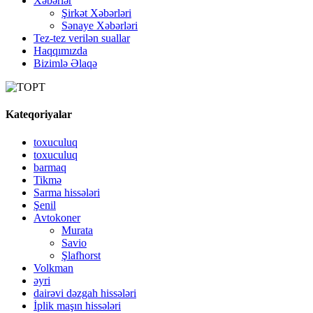
Xəbərlər
Şirkət Xəbərləri
Sənaye Xəbərləri
Tez-tez verilən suallar
Haqqımızda
Bizimlə Əlaqə
Kateqoriyalar
toxuculuq
toxuculuq
barmaq
Tikmə
Sarma hissələri
Şenil
Avtokoner
Murata
Savio
Şlafhorst
Volkman
əyri
dairəvi dəzgah hissələri
İplik maşın hissələri