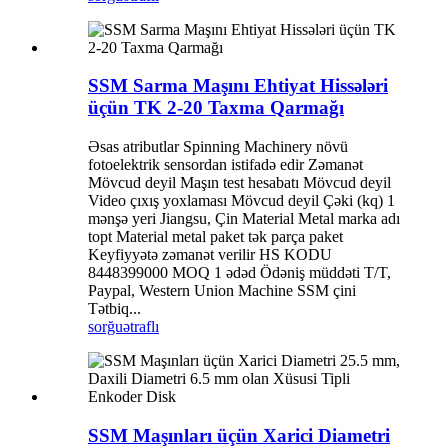
SSM Sarma Maşını Ehtiyat Hissələri
üçün TK 2-20 Taxma Qarmağı
Əsas atributlar Spinning Machinery növü
fotoelektrik sensordan istifadə edir Zəmanət
Mövcud deyil Maşın test hesabatı Mövcud deyil
Video çıxış yoxlaması Mövcud deyil Çəki (kq) 1
mənşə yeri Jiangsu, Çin Material Metal marka adı
topt Material metal paket tək parça paket
Keyfiyyətə zəmanət verilir HS KODU
8448399000 MOQ 1 ədəd Ödəniş müddəti T/T,
Paypal, Western Union Machine SSM çini
Tətbiq...
sorğu
ətraflı
SSM Maşınları üçün Xarici Diametri