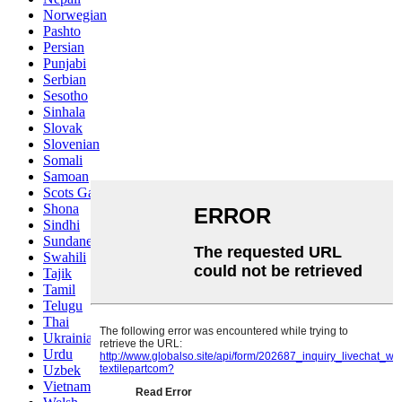
Norwegian
Pashto
Persian
Punjabi
Serbian
Sesotho
Sinhala
Slovak
Slovenian
Somali
Samoan
Scots Gaelic
Shona
Sindhi
Sundanese
Swahili
Tajik
Tamil
Telugu
Thai
Ukrainian
Urdu
Uzbek
Vietnamese