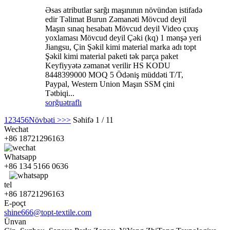
Əsas atributlar sarğı maşınının növündən istifadə
edir Təlimat Burun Zəmanəti Mövcud deyil
Maşın sınaq hesabatı Mövcud deyil Video çıxış
yoxlaması Mövcud deyil Çəki (kq) 1 mənşə yeri
Jiangsu, Çin Şəkil kimi material marka adı topt
Şəkil kimi material paketi tək parça paket
Keyfiyyətə zəmanət verilir HS KODU
8448399000 MOQ 5 Ödəniş müddəti T/T,
Paypal, Western Union Maşın SSM çini
Tətbiqi...
sorğu
ətraflı
1
2
3
4
5
6
Növbəti >
>>
Səhifə 1 / 11
Wechat
+86 18721296163
Whatsapp
+86 134 5166 0636
tel
+86 18721296163
E-poçt
shine666@topt-textile.com
Ünvan