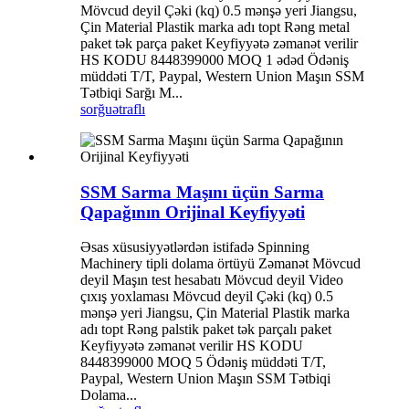
Mövcud deyil Çəki (kq) 0.5 mənşə yeri Jiangsu,
Çin Material Plastik marka adı topt Rəng metal
paket tək parça paket Keyfiyyətə zəmanət verilir
HS KODU 8448399000 MOQ 1 ədəd Ödəniş
müddəti T/T, Paypal, Western Union Maşın SSM
Tətbiqi Sarğı M...
sorğu
ətraflı
SSM Sarma Maşını üçün Sarma
Qapağının Orijinal Keyfiyyəti
Əsas xüsusiyyətlərdən istifadə Spinning
Machinery tipli dolama örtüyü Zəmanət Mövcud
deyil Maşın test hesabatı Mövcud deyil Video
çıxış yoxlaması Mövcud deyil Çəki (kq) 0.5
mənşə yeri Jiangsu, Çin Material Plastik marka
adı topt Rəng palstik paket tək parçalı paket
Keyfiyyətə zəmanət verilir HS KODU
8448399000 MOQ 5 Ödəniş müddəti T/T,
Paypal, Western Union Maşın SSM Tətbiqi
Dolama...