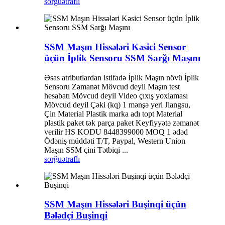
sorğu
ətraflı
SSM Maşın Hissələri Kəsici Sensor
üçün İplik Sensoru SSM Sarğı Maşını
Əsas atributlardan istifadə İplik Maşın növü İplik
Sensoru Zəmanət Mövcud deyil Maşın test
hesabatı Mövcud deyil Video çıxış yoxlaması
Mövcud deyil Çəki (kq) 1 mənşə yeri Jiangsu,
Çin Material Plastik marka adı topt Material
plastik paket tək parça paket Keyfiyyətə zəmanət
verilir HS KODU 8448399000 MOQ 1 ədəd
Ödəniş müddəti T/T, Paypal, Western Union
Maşın SSM çini Tətbiqi ...
sorğu
ətraflı
SSM Maşın Hissələri Buşinqi üçün
Bələdçi Buşinqi