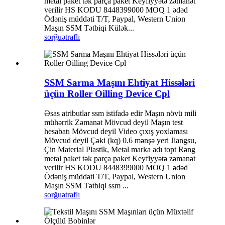
metal paket tək parça paket Keyfiyyətə zəmanət
verilir HS KODU 8448399000 MOQ 1 ədəd
Ödəniş müddəti T/T, Paypal, Western Union
Maşın SSM Tətbiqi Külək...
sorğu
ətraflı
SSM Sarma Maşını Ehtiyat Hissələri
üçün Roller Oilling Device Cpl
Əsas atributlar ssm istifadə edir Maşın növü mili
mühərrik Zəmanət Mövcud deyil Maşın test
hesabatı Mövcud deyil Video çıxış yoxlaması
Mövcud deyil Çəki (kq) 0.6 mənşə yeri Jiangsu,
Çin Material Plastik, Metal marka adı topt Rəng
metal paket tək parça paket Keyfiyyətə zəmanət
verilir HS KODU 8448399000 MOQ 1 ədəd
Ödəniş müddəti T/T, Paypal, Western Union
Maşın SSM Tətbiqi ssm ...
sorğu
ətraflı