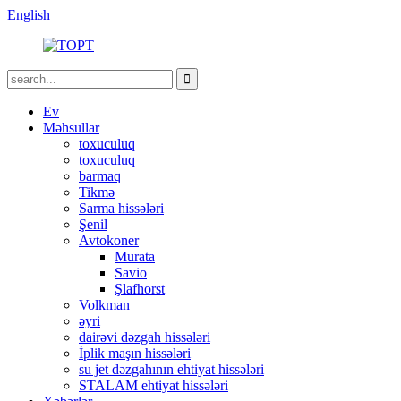
English
Ev
Məhsullar
toxuculuq
toxuculuq
barmaq
Tikmə
Sarma hissələri
Şenil
Avtokoner
Murata
Savio
Şlafhorst
Volkman
əyri
dairəvi dəzgah hissələri
İplik maşın hissələri
su jet dəzgahının ehtiyat hissələri
STALAM ehtiyat hissələri