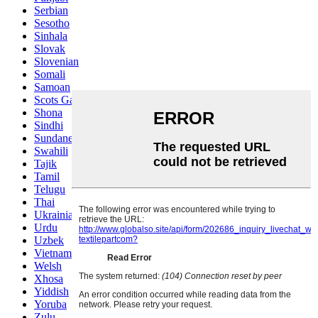
Serbian
Sesotho
Sinhala
Slovak
Slovenian
Somali
Samoan
Scots Gaelic
Shona
Sindhi
Sundanese
Swahili
Tajik
Tamil
Telugu
Thai
Ukrainian
Urdu
Uzbek
Vietnamese
Welsh
Xhosa
Yiddish
Yoruba
Zulu