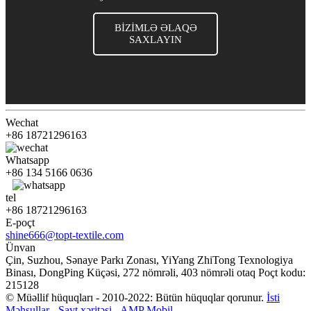
BİZİMLƏ ƏLAQƏ
SAXLAYIN
Wechat
+86 18721296163
Whatsapp
+86 134 5166 0636
tel
+86 18721296163
E-poçt
shine666@topt-textile.com
Ünvan
Çin, Suzhou, Sənaye Parkı Zonası, YiYang ZhiTong Texnologiya
Binası, DongPing Küçəsi, 272 nömrəli, 403 nömrəli otaq Poçt kodu:
215128
© Müəllif hüquqları - 2010-2022: Bütün hüquqlar qorunur.
İsti
Məhsullar
-
Sayt xəritəsi
-
AMP Mobil