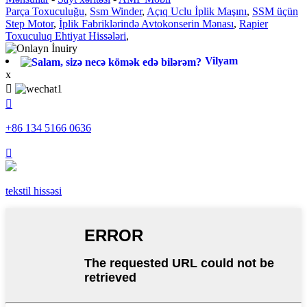
Parça Toxuculuğu
,
Ssm Winder
,
Açıq Uclu İplik Maşını
,
SSM üçün
Step Motor
,
İplik Fabriklərində Avtokonserin Mənası
,
Rapier
Toxuculuq Ehtiyat Hissələri
,
Vilyam
x


+86 134 5166 0636

tekstil hissəsi