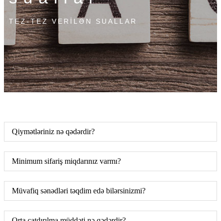
TEZ-TEZ VERİLƏN SUALLAR
Qiymətləriniz nə qədərdir?
Minimum sifariş miqdarınız varmı?
Müvafiq sənədləri təqdim edə bilərsinizmi?
Orta çatdırılma müddəti nə qədərdir?