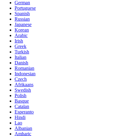
German
Portuguese
Spanish
Russian
Japanese
Korean
Arabic
Irish
Greek
Turkish
Italian
Danish
Romanian
Indonesian
Czech
Afrikaans
Swedish
Polish
Basque
Catalan
Esperanto
Hindi
Lao
Albanian
Amharic