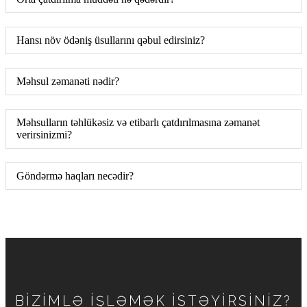
Hansı növ ödəniş üsullarını qəbul edirsiniz?
Məhsul zəmanəti nədir?
Məhsulların təhlükəsiz və etibarlı çatdırılmasına zəmanət
verirsinizmi?
Göndərmə haqları necədir?
BİZİMLƏ İŞLƏMƏK İSTƏYİRSİNİZ?