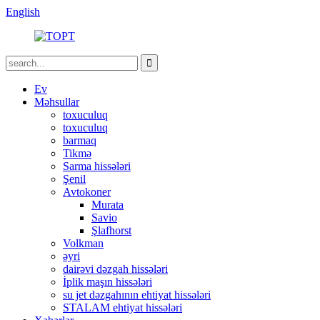
English
Ev
Məhsullar
toxuculuq
toxuculuq
barmaq
Tikmə
Sarma hissələri
Şenil
Avtokoner
Murata
Savio
Şlafhorst
Volkman
əyri
dairəvi dəzgah hissələri
İplik maşın hissələri
su jet dəzgahının ehtiyat hissələri
STALAM ehtiyat hissələri