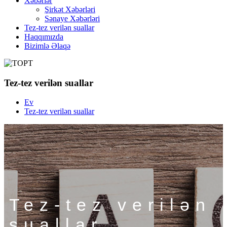
Xəbərlər
Şirkət Xəbərləri
Sənaye Xəbərləri
Tez-tez verilən suallar
Haqqımızda
Bizimlə Əlaqə
Tez-tez verilən suallar
Ev
Tez-tez verilən suallar
Tez-tez verilən
suallar