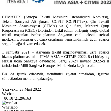
CEMATEX (Avropa Tekstil Maşınları İstehsalçıları Komitəsi),
Tekstil Sənayesi Alt Şurası, CCPIT (CCPIT-Tex), Çin Tekstil
Maşınları Assosiasiyası (CTMA) və Çin Sərgi Mərkəzi Qrup
Korporasiyası (CIEC) tərəfindən təşkil edilən birləşmiş sərgi, qlobal
tekstil maşınları istehsalçılarının Asiyanın canlı tekstil istehsal
mərkəzinə, xüsusən də Çinə çıxışlarını genişləndirmək üçün aparıcı
sərgi olmağa davam edəcək.
1 sentyabr 2021 – Asiyanın tekstil maşınqayırması üzrə aparıcı
biznes platforması olan ITMA ASIA + CITME 2022, 8-ci birləşmiş
sərgisi üçün Şanxaya qayıdacaq. Sərgi 20-24 noyabr 2022-ci il
tarixlərində Milli Sərgi və Konqres Mərkəzində keçiriləcək.
Biz də iştirak edəcəyik, stendimizi ziyarət etməkdən, işgüzar
söhbətlərdən məmnun qalacağıq.
Yazı vaxtı: 23 Mart 2022
Wechat
+86 18721296163
Whatsapp