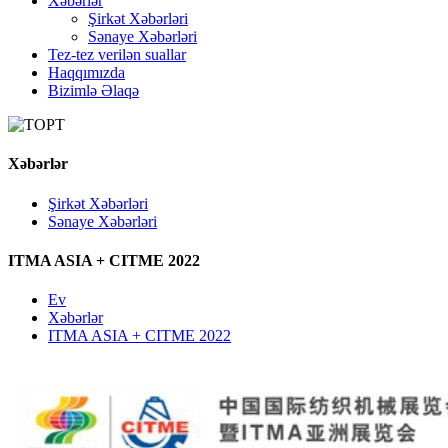
Xəbərlər
Şirkət Xəbərləri
Sənaye Xəbərləri
Tez-tez verilən suallar
Haqqımızda
Bizimlə Əlaqə
Xəbərlər
Şirkət Xəbərləri
Sənaye Xəbərləri
ITMA ASIA + CITME 2022
Ev
Xəbərlər
ITMA ASIA + CITME 2022