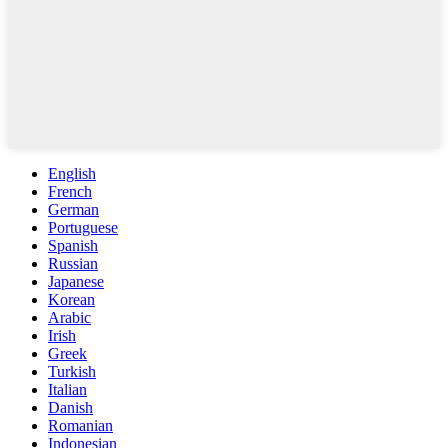
English
French
German
Portuguese
Spanish
Russian
Japanese
Korean
Arabic
Irish
Greek
Turkish
Italian
Danish
Romanian
Indonesian