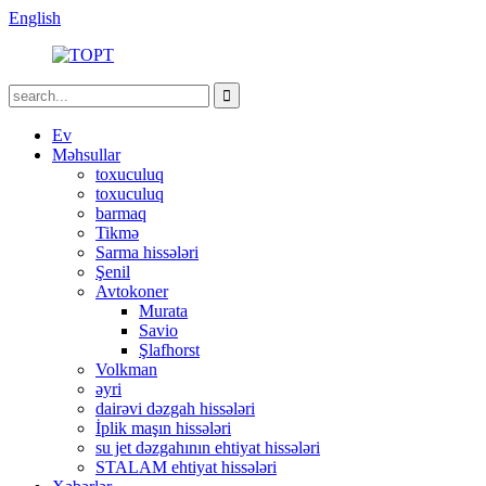
English
Ev
Məhsullar
toxuculuq
toxuculuq
barmaq
Tikmə
Sarma hissələri
Şenil
Avtokoner
Murata
Savio
Şlafhorst
Volkman
əyri
dairəvi dəzgah hissələri
İplik maşın hissələri
su jet dəzgahının ehtiyat hissələri
STALAM ehtiyat hissələri