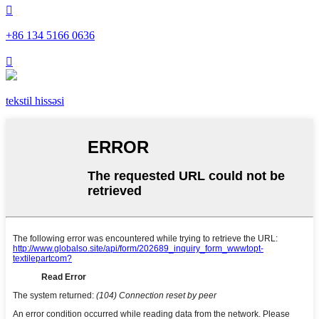

+86 134 5166 0636

tekstil hissəsi