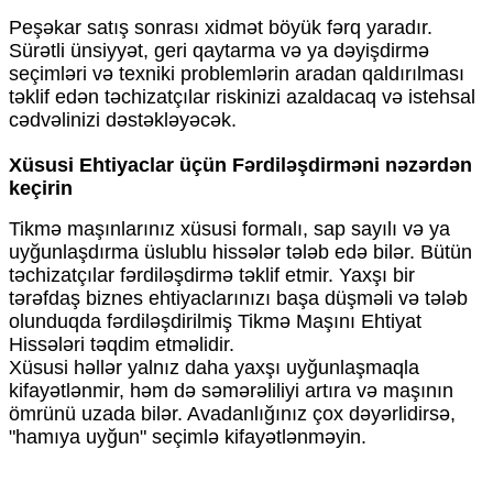
Peşəkar satış sonrası xidmət böyük fərq yaradır.
Sürətli ünsiyyət, geri qaytarma və ya dəyişdirmə
seçimləri və texniki problemlərin aradan qaldırılması
təklif edən təchizatçılar riskinizi azaldacaq və istehsal
cədvəlinizi dəstəkləyəcək.
Xüsusi Ehtiyaclar üçün Fərdiləşdirməni nəzərdən
keçirin
Tikmə maşınlarınız xüsusi formalı, sap sayılı və ya
uyğunlaşdırma üslublu hissələr tələb edə bilər. Bütün
təchizatçılar fərdiləşdirmə təklif etmir. Yaxşı bir
tərəfdaş biznes ehtiyaclarınızı başa düşməli və tələb
olunduqda fərdiləşdirilmiş Tikmə Maşını Ehtiyat
Hissələri təqdim etməlidir.
Xüsusi həllər yalnız daha yaxşı uyğunlaşmaqla
kifayətlənmir, həm də səmərəliliyi artıra və maşının
ömrünü uzada bilər. Avadanlığınız çox dəyərlidirsə,
"hamıya uyğun" seçimlə kifayətlənməyin.