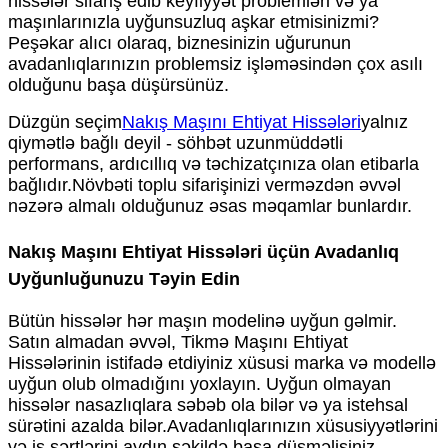
hissələr sifariş edib keyfiyyət problemləri və ya
maşınlarınızla uyğunsuzluq aşkar etmisinizmi?
Peşəkar alıcı olaraq, biznesinizin uğurunun
avadanlıqlarınızın problemsiz işləməsindən çox asılı
olduğunu başa düşürsünüz.
Düzgün seçim
Nakış Maşını Ehtiyat Hissələri
yalnız
qiymətlə bağlı deyil - söhbət uzunmüddətli
performans, ardıcıllıq və təchizatçınıza olan etibarla
bağlıdır.
Növbəti toplu sifarişinizi verməzdən əvvəl
nəzərə almalı olduğunuz əsas məqamlar bunlardır.
Nakış Maşını Ehtiyat Hissələri üçün Avadanlıq
Uyğunluğunuzu Təyin Edin
Bütün hissələr hər maşın modelinə uyğun gəlmir.
Satın almadan əvvəl, Tikmə Maşını Ehtiyat
Hissələrinin istifadə etdiyiniz xüsusi marka və modellə
uyğun olub olmadığını yoxlayın. Uyğun olmayan
hissələr nasazlıqlara səbəb ola bilər və ya istehsal
sürətini azalda bilər.
Avadanlıqlarınızın xüsusiyyətlərini
və iş şərtlərini aydın şəkildə başa düşməlisiniz.