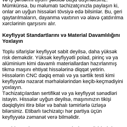
Mümkünsə, bu məlumatı təchizatçınızla paylaşın ki,
onlar ən uyğun hissələri tövsiyə edə bilsinlər. Bu, geri
qaytarılmaların, dayanma vaxtının və əlavə çatdırılma
xərclərinin qarşısını alır.
Keyfiyyət Standartlarını və Material Davamlılığını
Yoxlayın
Toplu sifarişlər keyfiyyət sabit deyilsə, daha yüksək
risk deməkdir. Yüksək keyfiyyətli polad, pirinç və ya
alüminium kimi davamlı materiallardan hazırlanmış
tikmə maşını ehtiyat hissələrinə diqqət yetirin.
Hissələrin CNC dəqiq emalı və ya sərtlik testi kimi
keyfiyyətə nəzarət mərhələlərindən keçib-keçmədiyini
yoxlayın.
Təchizatçılardan sertifikat və ya keyfiyyət sənədləri
istəyin. Hissələr uyğun deyilsə, maşınınızın tikişi
dəqiqliyini itirə bilər və bahalı təmirlərlə üzləşə
bilərsiniz. Etibarlı təchizatçı hər partiya üçün
keyfiyyətə zəmanət verə bilməlidir.