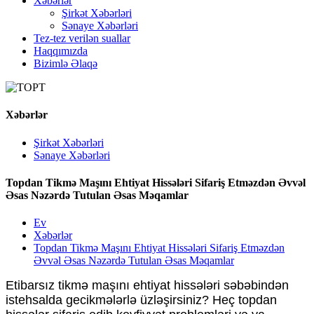
Xəbərlər
Şirkət Xəbərləri
Sənaye Xəbərləri
Tez-tez verilən suallar
Haqqımızda
Bizimlə Əlaqə
Xəbərlər
Şirkət Xəbərləri
Sənaye Xəbərləri
Topdan Tikmə Maşını Ehtiyat Hissələri Sifariş Etməzdən Əvvəl
Əsas Nəzərdə Tutulan Əsas Məqamlar
Ev
Xəbərlər
Topdan Tikmə Maşını Ehtiyat Hissələri Sifariş Etməzdən
Əvvəl Əsas Nəzərdə Tutulan Əsas Məqamlar
Etibarsız tikmə maşını ehtiyat hissələri səbəbindən
istehsalda gecikmələrlə üzləşirsiniz? Heç topdan