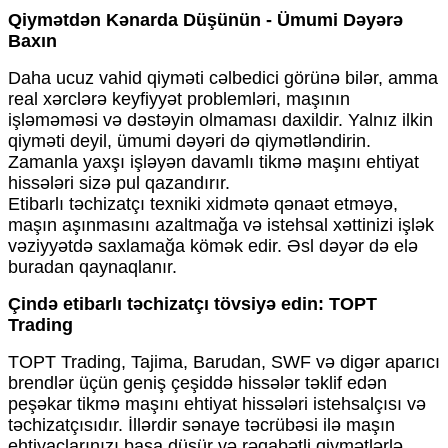
Qiymətdən Kənarda Düşünün - Ümumi Dəyərə
Baxın
Daha ucuz vahid qiyməti cəlbedici görünə bilər, amma
real xərclərə keyfiyyət problemləri, maşının
işləməməsi və dəstəyin olmaması daxildir. Yalnız ilkin
qiyməti deyil, ümumi dəyəri də qiymətləndirin.
Zamanla yaxşı işləyən davamlı tikmə maşını ehtiyat
hissələri sizə pul qazandırır.
Etibarlı təchizatçı texniki xidmətə qənaət etməyə,
maşın aşınmasını azaltmağa və istehsal xəttinizi işlək
vəziyyətdə saxlamağa kömək edir. Əsl dəyər də elə
buradan qaynaqlanır.
Çində etibarlı təchizatçı tövsiyə edin: TOPT
Trading
TOPT Trading, Tajima, Barudan, SWF və digər aparıcı
brendlər üçün geniş çeşiddə hissələr təklif edən
peşəkar tikmə maşını ehtiyat hissələri istehsalçısı və
təchizatçısıdır. İllərdir sənaye təcrübəsi ilə maşın
ehtiyaclarınızı başa düşür və rəqabətli qiymətlərlə