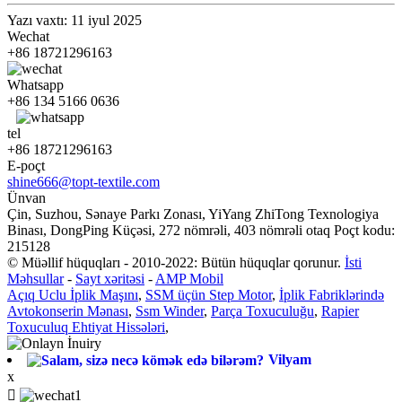
Yazı vaxtı: 11 iyul 2025
Wechat
+86 18721296163
Whatsapp
+86 134 5166 0636
tel
+86 18721296163
E-poçt
shine666@topt-textile.com
Ünvan
Çin, Suzhou, Sənaye Parkı Zonası, YiYang ZhiTong Texnologiya
Binası, DongPing Küçəsi, 272 nömrəli, 403 nömrəli otaq Poçt kodu:
215128
© Müəllif hüquqları - 2010-2022: Bütün hüquqlar qorunur.
İsti
Məhsullar
-
Sayt xəritəsi
-
AMP Mobil
Açıq Uclu İplik Maşını
,
SSM üçün Step Motor
,
İplik Fabriklərində
Avtokonserin Mənası
,
Ssm Winder
,
Parça Toxuculuğu
,
Rapier
Toxuculuq Ehtiyat Hissələri
,
Vilyam
x
