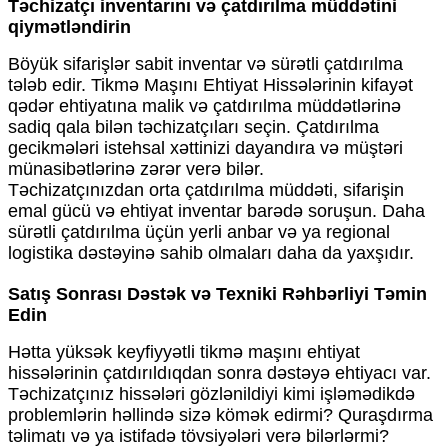
Təchizatçı inventarını və çatdırılma müddətini
qiymətləndirin
Böyük sifarişlər sabit inventar və sürətli çatdırılma
tələb edir. Tikmə Maşını Ehtiyat Hissələrinin kifayət
qədər ehtiyatına malik və çatdırılma müddətlərinə
sadiq qala bilən təchizatçıları seçin. Çatdırılma
gecikmələri istehsal xəttinizi dayandıra və müştəri
münasibətlərinə zərər verə bilər.
Təchizatçınızdan orta çatdırılma müddəti, sifarişin
emal gücü və ehtiyat inventar barədə soruşun. Daha
sürətli çatdırılma üçün yerli anbar və ya regional
logistika dəstəyinə sahib olmaları daha da yaxşıdır.
Satış Sonrası Dəstək və Texniki Rəhbərliyi Təmin
Edin
Hətta yüksək keyfiyyətli tikmə maşını ehtiyat
hissələrinin çatdırıldıqdan sonra dəstəyə ehtiyacı var.
Təchizatçınız hissələri gözlənildiyi kimi işləmədikdə
problemlərin həllində sizə kömək edirmi? Quraşdırma
təlimatı və ya istifadə tövsiyələri verə bilərlərmi?