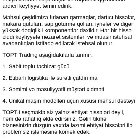
ardıcıl keyfiyyət təmin edirik.
Məhsul çeşidimizə fırlanan qarmaqlar, dartıcı hissələr,
makara qutuları, sap götürmə qolları, iynələr və digər
yüksək dəqiqlikli komponentlər daxildir. Hər bir hissə
ciddi keyfiyyətə nəzarət sistemləri və müasir istehsal
avadanlıqları istifadə edilərək istehsal olunur.
TOPT Trading aşağıdakılarla tanınır:
1. Sabit toplu təchizat gücü
2. Etibarlı logistika ilə sürətli çatdırılma
3. Səmimi və məsuliyyətli müştəri xidməti
4. Unikal maşın modelləri üçün xüsusi məhsul dəstəyi
TOPT-i seçməklə siz yalnız ehtiyat hissələri deyil,
həm də rahatlıq əldə edirsiniz. Gəlin tikmə
biznesinizin düzgün vaxtda lazımi ehtiyat hissələri ilə
problemsiz işləməsinə kömək edək.