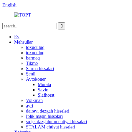
English
Ev
Məhsullar
toxuculuq
toxuculuq
barmaq
Tikmə
Sarma hissələri
Şenil
Avtokoner
Murata
Savio
Şlafhorst
Volkman
əyri
dairəvi dəzgah hissələri
İplik maşın hissələri
su jet dəzgahının ehtiyat hissələri
STALAM ehtiyat hissələri